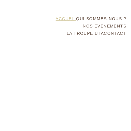
ACCUEIL
QUI SOMMES-NOUS ?
NOS ÉVÈNEMENTS
LA TROUPE UTA
CONTACT
Bonjour et bienvenue
‘Ia ora na e 
m
nava